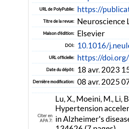
https://public
URL de PolyPublie:
Neuroscience L
Titre de la revue:
Elsevier
Maison d'édition:
10.1016/j.neu
DOI:
https://doi.or
URL officielle:
18 avr. 2023 1
Date du dépôt:
08 avr. 2025 0
Dernière modification:
Lu, X., Moeini, M., Li, 
Hypertension acceler
Citer en
in Alzheimer's diseas
APA 7:
134626 (7 pages).