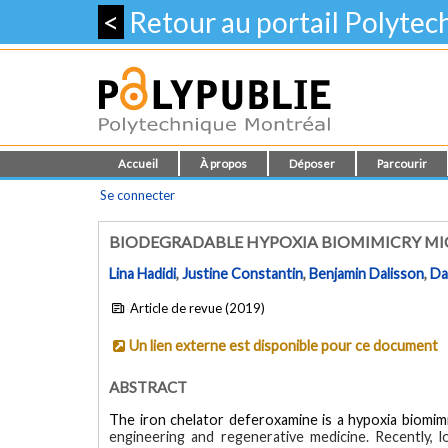
<
Retour au portail Polyte
Accueil
À propos
Déposer
Parcourir
Se connecter
BIODEGRADABLE HYPOXIA BIOMIMICRY MI
Lina Hadidi
,
Justine Constantin
,
Benjamin Dalisson
,
Da
Article de revue (2019)
Un lien externe est disponible pour ce document
ABSTRACT
The iron chelator deferoxamine is a hypoxia biomimic
engineering and regenerative medicine. Recently, l