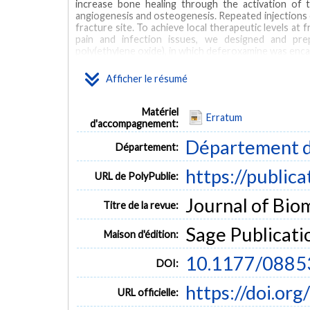
increase bone healing through the activation of 
angiogenesis and osteogenesis. Repeated injections o
fracture site. To achieve local therapeutic levels at 
pain and infection issues, we designed and pr
poly(ethylene oxide), in which deferoxamine was encap
enabled to obtain spheres of different poly(ethylen
effective local release carrier offers a predete
Afficher le résumé
injections over a 14-day period to selectively stimu
point where ideally synthetics begin to challenge au
Matériel
Erratum
d'accompagnement:
Département d
Département:
https://public
URL de PolyPublie:
Journal of Biom
Titre de la revue:
Sage Publicati
Maison d'édition:
10.1177/088
DOI:
https://doi.o
URL officielle: