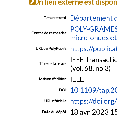
Un lien externe est dispo
Département d
Département:
POLY-GRAMES -
Centre de recherche:
micro-ondes et
https://public
URL de PolyPublie:
IEEE Transacti
Titre de la revue:
(vol. 68, no 3)
IEEE
Maison d'édition:
10.1109/tap.
DOI:
https://doi.o
URL officielle:
18 avr. 2023 1
Date du dépôt: