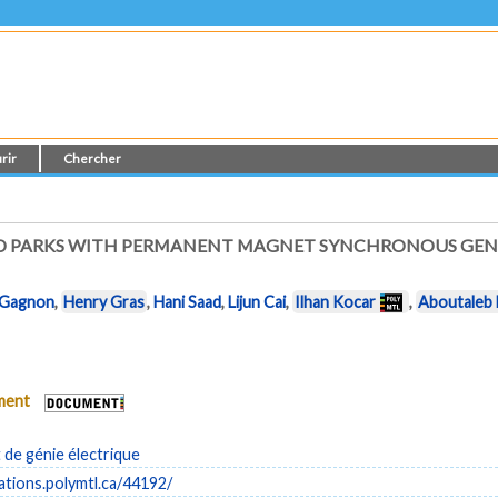
rir
Chercher
ND PARKS WITH PERMANENT MAGNET SYNCHRONOUS GENE
 Gagnon
,
Henry Gras
,
Hani Saad
,
Lijun Cai
,
Ilhan Kocar
,
Aboutaleb 
ument
de génie électrique
cations.polymtl.ca/44192/