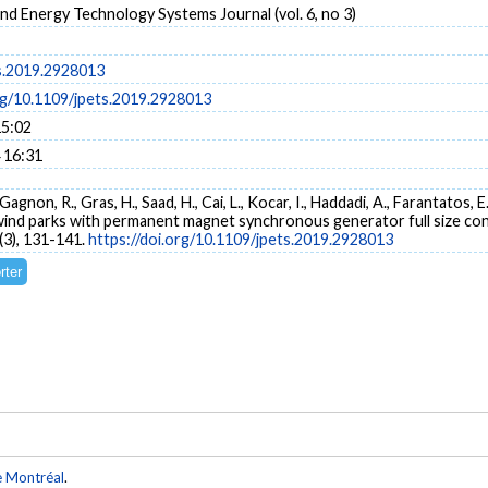
d Energy Technology Systems Journal (vol. 6, no 3)
s.2019.2928013
org/10.1109/jpets.2019.2928013
15:02
 16:31
agnon, R., Gras, H., Saad, H., Cai, L., Kocar, I., Haddadi, A., Farantatos, E
ind parks with permanent magnet synchronous generator full size con
(3), 131-141.
https://doi.org/10.1109/jpets.2019.2928013
e Montréal
.