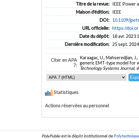
Titre de la revue:
IEEE Power an
Maison d'édition:
IEEE
DOI:
10.1109/jpet
URL officielle:
https://doi.
Date du dépôt:
18 avr. 2023 
Dernière modification:
25 sept. 2024
Karaagac, U., Mahseredjian, J., G
Citer en APA
generic EMT-type model for w
7:
Technology Systems Journal
,
6
Statistiques
Actions réservées au personnel
PolyPublie
est le dépôt institutionnel de
Polytechniqu