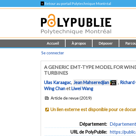
<
Retour au portail Polytechnique Montréal
Accueil
À propos
Déposer
Parcou
Se connecter
A GENERIC EMT-TYPE MODEL FOR WI
TURBINES
Ulas Karaagac
,
Jean Mahseredjian
,
Richard
Wing Chan
et
Liwei Wang
Article de revue (2019)
Un lien externe est disponible pour ce doc
Département:
Département 
URL de PolyPublie:
https://publi