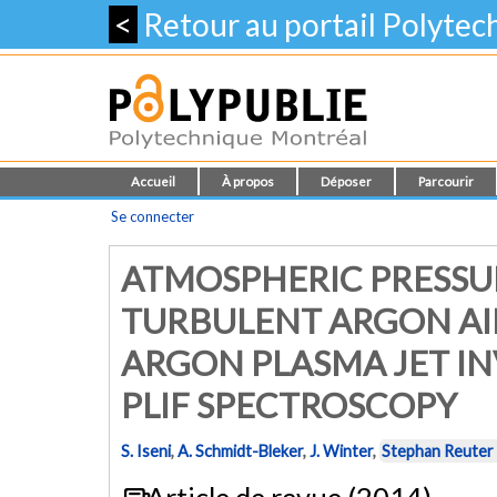
<
Retour au portail Polyte
Accueil
À propos
Déposer
Parcourir
Se connecter
ATMOSPHERIC PRESSU
TURBULENT ARGON AI
ARGON PLASMA JET IN
PLIF SPECTROSCOPY
S. Iseni
,
A. Schmidt-Bleker
,
J. Winter
,
Stephan Reuter
Article de revue (2014)