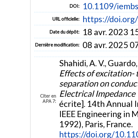
10.1109/iemb
DOI:
https://doi.o
URL officielle:
18 avr. 2023 1
Date du dépôt:
08 avr. 2025 0
Dernière modification:
Shahidi, A. V., Guardo,
Effects of excitation
separation on conduct
Electrical Impedanc
Citer en
APA 7:
écrite]. 14th Annual 
IEEE Engineering in 
1992), Paris, France.
https://doi.org/10.