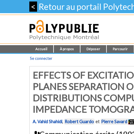
<
Retour au portail Polyte
Accueil
À propos
Déposer
Parcourir
Se connecter
EFFECTS OF EXCITATI
PLANES SEPARATION 
DISTRIBUTIONS COMP
IMPEDANCE TOMOGR
A. Vahid Shahidi
,
Robert Guardo
et
Pierre Savard
Communication écrite (199