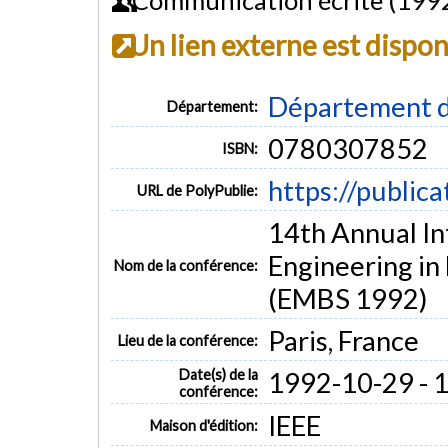
Un lien externe est dispo
Département d
Département:
0780307852
ISBN:
https://public
URL de PolyPublie:
14th Annual In
Engineering in
Nom de la conférence:
(EMBS 1992)
Paris, France
Lieu de la conférence:
Date(s) de la
1992-10-29 - 
conférence:
IEEE
Maison d'édition: