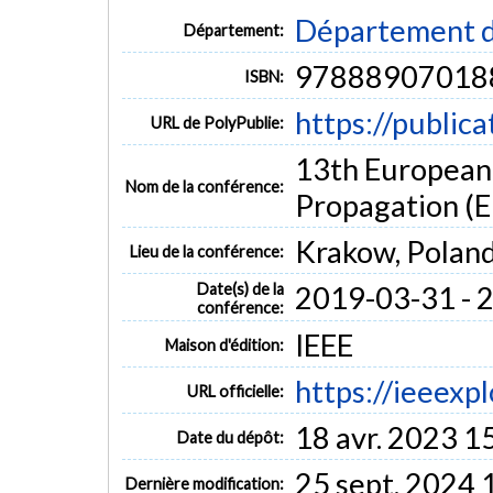
Département d
Département:
97888907018
ISBN:
https://public
URL de PolyPublie:
13th European
Nom de la conférence:
Propagation (
Krakow, Polan
Lieu de la conférence:
Date(s) de la
2019-03-31 - 
conférence:
IEEE
Maison d'édition:
https://ieeex
URL officielle:
18 avr. 2023 1
Date du dépôt:
25 sept. 2024 
Dernière modification: