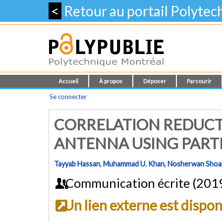
<
Retour au portail Polyte
Accueil
À propos
Déposer
Parcourir
Se connecter
CORRELATION REDUCT
ANTENNA USING PARTI
Tayyab Hassan
,
Muhammad U. Khan
,
Nosherwan Shoa
Communication écrite (201
Un lien externe est dispo