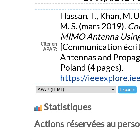
Hassan, T., Khan, M. U.
M. S. (mars 2019).
Cor
MIMO Antenna Using P
Citer en
[Communication écri
APA 7:
Antennas and Propag
Poland (4 pages).
https://ieeexplore.
Statistiques
Actions réservées au pers