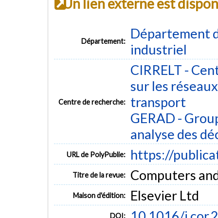
Un lien externe est dispo
Département d
Département:
industriel
CIRRELT - Cent
sur les réseaux 
transport
Centre de recherche:
GERAD - Group
analyse des dé
https://public
URL de PolyPublie:
Computers and 
Titre de la revue:
Elsevier Ltd
Maison d'édition:
10.1016/j.cor.
DOI: