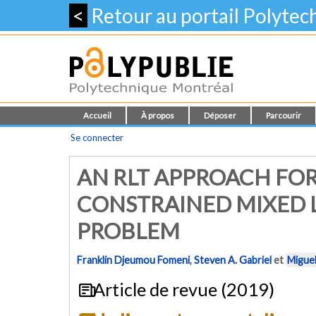
<
Retour au portail Polyte
Accueil
À propos
Déposer
Parcourir
Se connecter
AN RLT APPROACH FOR
CONSTRAINED MIXED 
PROBLEM
Franklin Djeumou Fomeni
,
Steven A. Gabriel
et
Miguel
Article de revue (2019)