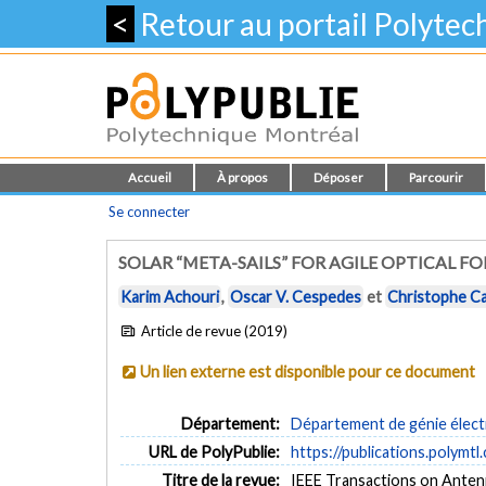
<
Retour au portail Polyte
Accueil
À propos
Déposer
Parcourir
Se connecter
SOLAR “META-SAILS” FOR AGILE OPTICAL 
Karim Achouri
,
Oscar V. Cespedes
et
Christophe Ca
Article de revue (2019)
Un lien externe est disponible pour ce document
Département:
Département de génie élect
URL de PolyPublie:
https://publications.polymtl
Titre de la revue:
IEEE Transactions on Antenn