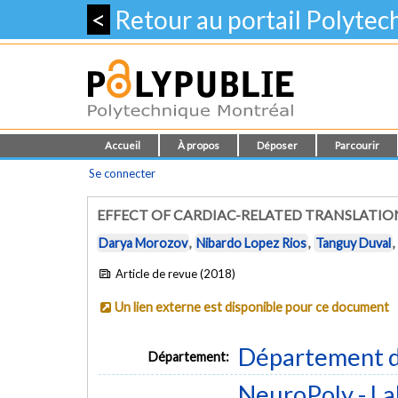
<
Retour au portail Polyte
Accueil
À propos
Déposer
Parcourir
Se connecter
EFFECT OF CARDIAC-RELATED TRANSLATION
Darya Morozov
,
Nibardo Lopez Rios
,
Tanguy Duval
,
Article de revue (2018)
Un lien externe est disponible pour ce document
Département d
Département:
NeuroPoly - La