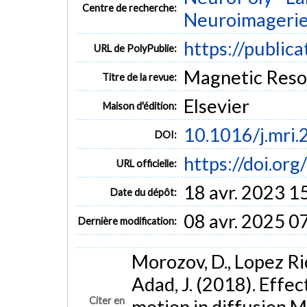
Centre de recherche:
Neuroimageri
https://public
URL de PolyPublie:
Magnetic Reson
Titre de la revue:
Elsevier
Maison d'édition:
10.1016/j.mri.
DOI:
https://doi.or
URL officielle:
18 avr. 2023 1
Date du dépôt:
08 avr. 2025 0
Dernière modification:
Morozov, D., Lopez Rios
Adad, J. (2018). Effec
Citer en
motion in diffusion M