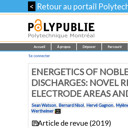
<
Retour au portail Polyte
Accueil
À propos
Déposer
Parcourir
Se connecter
ENERGETICS OF NOBLE
DISCHARGES: NOVEL R
ELECTRODE AREAS AND
Sean Watson
,
Bernard Nisol
,
Hervé Gagnon
,
Mylèn
Wertheimer
Article de revue (2019)