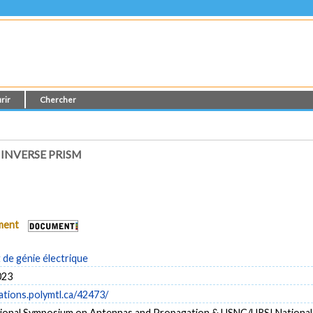
rir
Chercher
INVERSE PRISM
ument
de génie électrique
023
cations.polymtl.ca/42473/
tional Symposium on Antennas and Propagation & USNC/URSI National