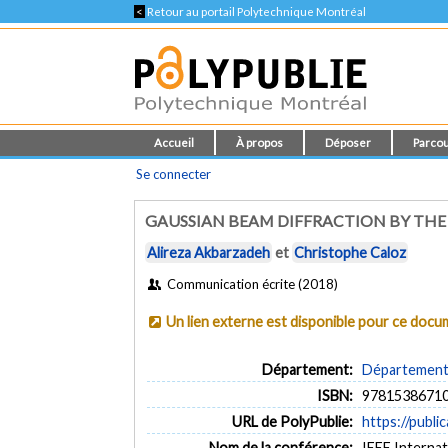
<
Retour au portail Polytechnique Montréal
Accueil
À propos
Déposer
Parcou
Se connecter
GAUSSIAN BEAM DIFFRACTION BY THE 
Alireza Akbarzadeh
et
Christophe Caloz
Communication écrite (2018)
Un lien externe est disponible pour ce doc
Département:
Département 
ISBN:
9781538671
URL de PolyPublie:
https://publi
Nom de la conférence:
IEEE Interna