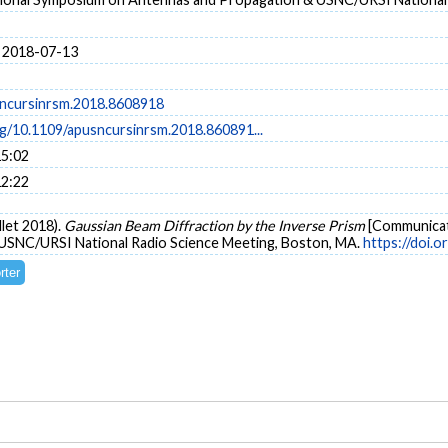
 2018-07-13
ncursinrsm.2018.8608918
rg/10.1109/apusncursinrsm.2018.860891...
15:02
12:22
llet 2018).
Gaussian Beam Diffraction by the Inverse Prism
[Communicati
USNC/URSI National Radio Science Meeting, Boston, MA.
https://doi.