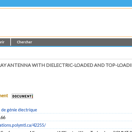
rir
Chercher
RRAY ANTENNA WITH DIELECTRIC-LOADED AND TOP-LOAD
ument
de génie électrique
166
cations.polymtl.ca/42255/