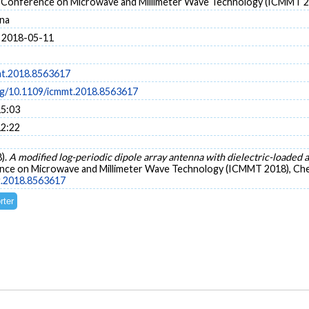
l Conference on Microwave and Millimeter Wave Technology (ICMMT 
na
 2018-05-11
mt.2018.8563617
org/10.1109/icmmt.2018.8563617
15:03
12:22
8).
A modified log-periodic dipole array antenna with dielectric-loaded
rence on Microwave and Millimeter Wave Technology (ICMMT 2018), Che
t.2018.8563617