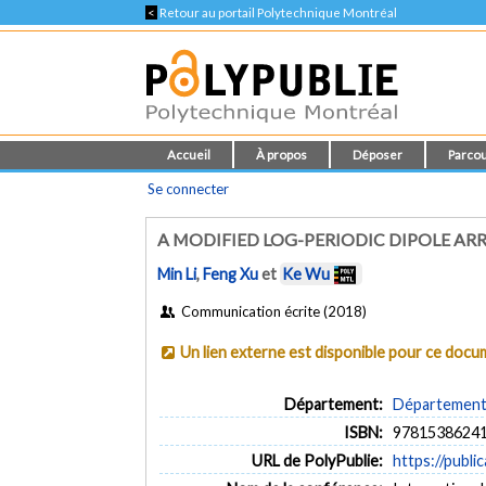
<
Retour au portail Polytechnique Montréal
Accueil
À propos
Déposer
Parcou
Se connecter
A MODIFIED LOG-PERIODIC DIPOLE A
Min Li
,
Feng Xu
et
Ke Wu
Communication écrite (2018)
Un lien externe est disponible pour ce doc
Département:
Département 
ISBN:
9781538624
URL de PolyPublie:
https://publi