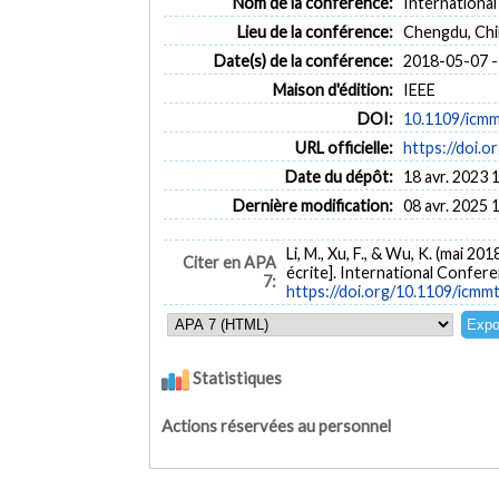
Nom de la conférence:
Internationa
Lieu de la conférence:
Chengdu, Chi
Date(s) de la conférence:
2018-05-07 -
Maison d'édition:
IEEE
DOI:
10.1109/icm
URL officielle:
https://doi.
Date du dépôt:
18 avr. 2023 
Dernière modification:
08 avr. 2025 
Li, M., Xu, F., & Wu, K. (mai 201
Citer en APA
écrite]. International Confe
7:
https://doi.org/10.1109/icmm
Statistiques
Actions réservées au personnel