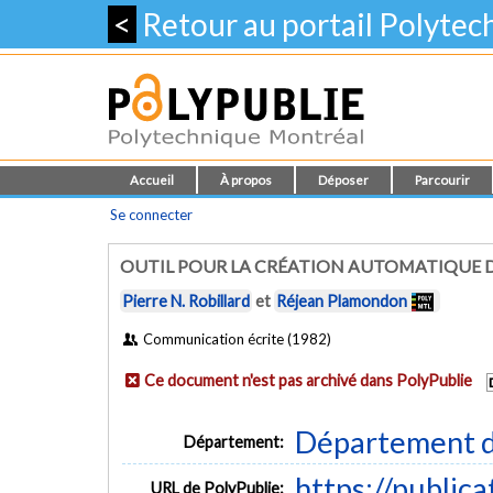
<
Retour au portail Polyte
Accueil
À propos
Déposer
Parcourir
Se connecter
OUTIL POUR LA CRÉATION AUTOMATIQUE 
Pierre N. Robillard
et
Réjean Plamondon
Communication écrite (1982)
Ce document n'est pas archivé dans PolyPublie
Département d
Département:
https://public
URL de PolyPublie: