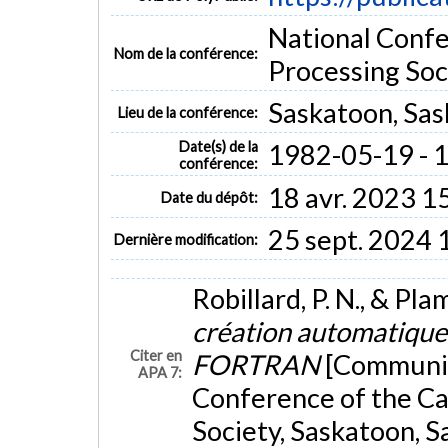
National Confe
Nom de la conférence:
Processing Soc
Saskatoon, Sa
Lieu de la conférence:
Date(s) de la
1982-05-19 - 
conférence:
18 avr. 2023 1
Date du dépôt:
25 sept. 2024 
Dernière modification:
Robillard, P. N., & Pl
création automatique
Citer en
FORTRAN
[Communic
APA 7:
Conference of the Ca
Society, Saskatoon, 