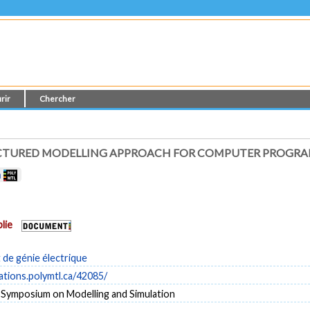
rir
Chercher
UCTURED MODELLING APPROACH FOR COMPUTER PROGR
n
lie
de génie électrique
cations.polymtl.ca/42085/
l Symposium on Modelling and Simulation