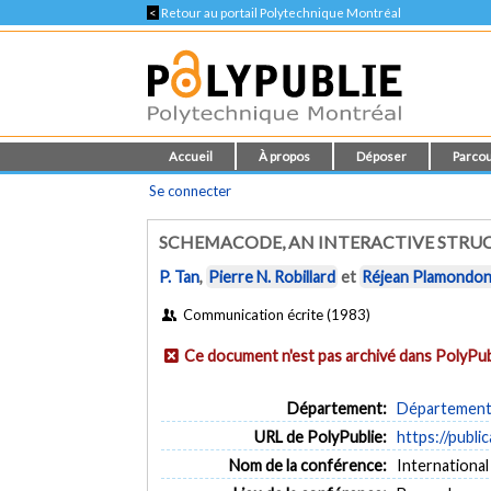
<
Retour au portail Polytechnique Montréal
Accueil
À propos
Déposer
Parcou
Se connecter
SCHEMACODE, AN INTERACTIVE STR
P. Tan
,
Pierre N. Robillard
et
Réjean Plamondo
Communication écrite (1983)
Ce document n'est pas archivé dans PolyPub
Département:
Département 
URL de PolyPublie:
https://publi
Nom de la conférence:
Internationa