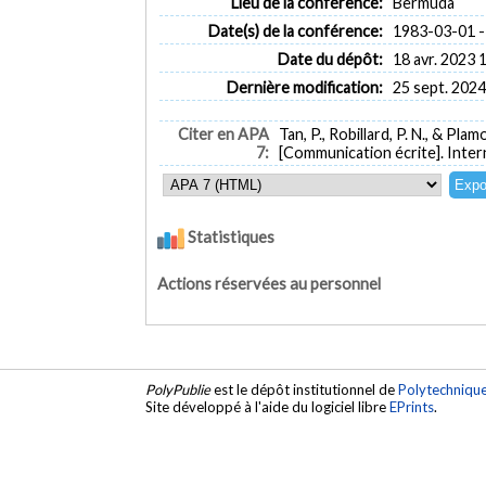
Lieu de la conférence:
Bermuda
Date(s) de la conférence:
1983-03-01 -
Date du dépôt:
18 avr. 2023 
Dernière modification:
25 sept. 2024
Citer en APA
Tan, P., Robillard, P. N., & Pla
7:
[Communication écrite]. Inte
Statistiques
Actions réservées au personnel
PolyPublie
est le dépôt institutionnel de
Polytechniqu
Site développé à l'aide du logiciel libre
EPrints
.