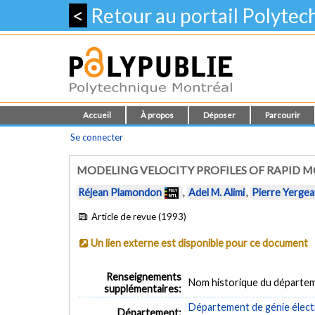
<
Retour au portail Polyte
Accueil
À propos
Déposer
Parcourir
Se connecter
MODELING VELOCITY PROFILES OF RAPID 
Réjean Plamondon
,
Adel M. Alimi
,
Pierre Yerge
Article de revue (1993)
Un lien externe est disponible pour ce document
Renseignements
Nom historique du départem
supplémentaires:
Département de génie élect
Département: