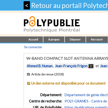
<
Retour au portail Polyte
Accueil
À propos
Déposer
Parcourir
Se connecter
W-BAND COMPACT SLOT ANTENNA ARRAYS 
Ahmed B. Numan
,
Jean-François Frigon
et
Jean
Article de revue (2018)
Un lien externe est disponible pour ce document
Département:
Département de génie élect
Centre de recherche:
POLY-GRAMES - Centre de re
URL de PolyPublie:
https://publications.polymtl