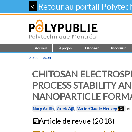
<
Retour au portail Polyte
Accueil
À propos
Déposer
Parcourir
Se connecter
CHITOSAN ELECTROSP
PROCESS STABILITY A
NANOPARTICLE FORM
Nury Ardila
,
Zineb Ajji
,
Marie-Claude Heuzey
et
Article de revue (2018)