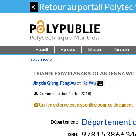
<
Retour au portail Polyte
Accueil
À propos
Déposer
Parcourir
Se connecter
TRIANGLE SIW PLANAR SLOT ANTENNA WI
Jingxia Qiang
,
Feng Xu
et
Ke Wu
Communication écrite (2018)
Un lien externe est disponible pour ce document
Département d
Département:
97815386634
ISBN: