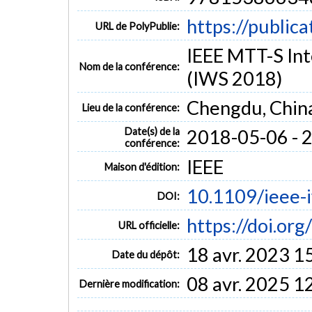
https://public
URL de PolyPublie:
IEEE MTT-S In
Nom de la conférence:
(IWS 2018)
Chengdu, Chin
Lieu de la conférence:
Date(s) de la
2018-05-06 - 
conférence:
IEEE
Maison d'édition:
10.1109/ieee-
DOI:
https://doi.or
URL officielle:
18 avr. 2023 1
Date du dépôt:
08 avr. 2025 1
Dernière modification: