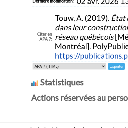
02 avr. 2026 1
Dernière modification:
Touw, A. (2019).
État 
dans leur constructio
Citer en
réseau québécois
[Mé
APA 7:
Montréal]. PolyPublie
https://publications.
Statistiques
Actions réservées au pers