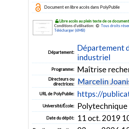
Document en libre accès dans PolyPublie
Libre accès au plein texte de ce documen
Conditions d'utilisation:
Tous droits rése
Télécharger (6MB)
Département d
Département:
industriel
Maîtrise reche
Programme:
Directeurs ou
Marcelin Joani
directrices:
https://public
URL de PolyPublie:
Polytechnique
Université/École:
11 oct. 2019 1
Date du dépôt: