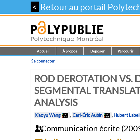
<
Retour au portail Polyte
Accueil
À propos
Déposer
Parcourir
Se connecter
ROD DEROTATION VS. 
SEGMENTAL TRANSLAT
ANALYSIS
Xiaoyu Wang
,
Carl-Éric Aubin
,
Hubert Label
Communication écrite (200