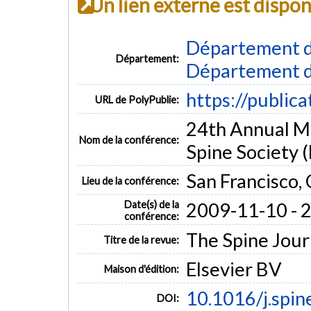
Un lien externe est dispo
Département d
Département:
Département d
https://public
URL de PolyPublie:
24th Annual M
Nom de la conférence:
Spine Society
San Francisco, C
Lieu de la conférence:
Date(s) de la
2009-11-10 - 
conférence:
The Spine Journ
Titre de la revue:
Elsevier BV
Maison d'édition:
10.1016/j.spi
DOI: