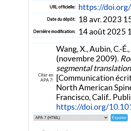
https://doi.or
URL officielle:
18 avr. 2023 1
Date du dépôt:
14 août 2025 
Dernière modification:
Wang, X., Aubin, C.-É.,
(novembre 2009).
Rod
segmental translation
Citer en
[Communication écrit
APA 7:
North American Spine
Francisco, Calif.. Pub
https://doi.org/10.1