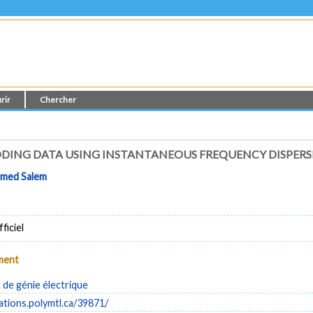
rir
Chercher
DING DATA USING INSTANTANEOUS FREQUENCY DISPER
med Salem
ficiel
ument
de génie électrique
cations.polymtl.ca/39871/