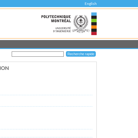
English
SION