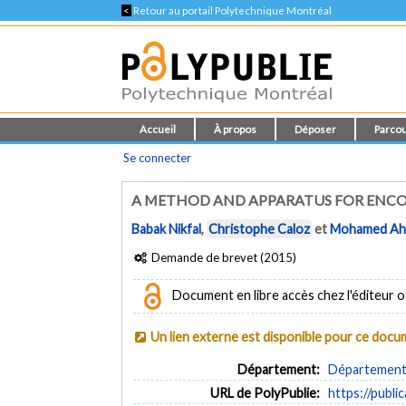
<
Retour au portail Polytechnique Montréal
Accueil
À propos
Déposer
Parcou
Se connecter
A METHOD AND APPARATUS FOR ENCO
Babak Nikfal
,
Christophe Caloz
et
Mohamed Ah
Demande de brevet (2015)
Document en libre accès chez l'éditeur of
Un lien externe est disponible pour ce doc
Département:
Département 
URL de PolyPublie:
https://publi