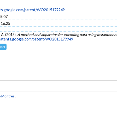
ents.google.com/patent/WO2015179949
15:07
 16:25
. A. (2015).
A method and apparatus for encoding data using instantaneo
/patents.google.com/patent/WO2015179949
e Montréal
.