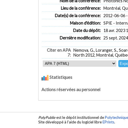
Nom de la conférence:
Photonics N
Lieu de la conférence:
Montréal, Q
Date(s) de la conférence:
2012-06-06 -
Maison d'édition:
SPIE - Intern
Date du dépôt:
18 avr. 2023 
Dernière modification:
25 sept. 2024
Citer en APA
Nemova, G., Loranger, S., Soare
7:
North 2012, Montréal, Québec
Statistiques
Actions réservées au personnel
PolyPublie
est le dépôt institutionnel de
Polytechniqu
Site développé à l'aide du logiciel libre
EPrints
.