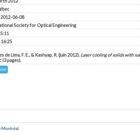
orth 2012
uébec
 2012-06-08
ational Society for Optical Engineering
15:11
 16:25
s de Lima, F. E., & Kashyap, R. (juin 2012).
Laser cooling of solids with n
 (3 pages).
e Montréal
.