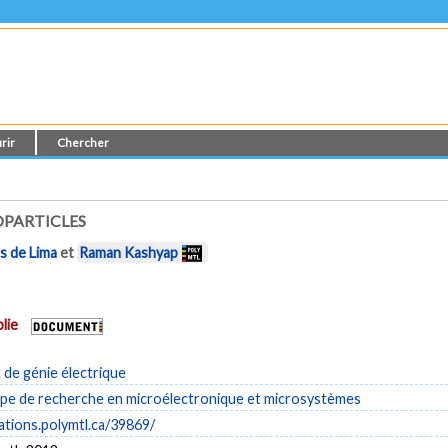
rir
Chercher
OPARTICLES
es de Lima
et
Raman Kashyap
lie
de génie électrique
e de recherche en microélectronique et microsystèmes
cations.polymtl.ca/39869/