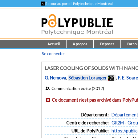
<
Retour au portail Polytechnique Montréal
Accueil
À propos
Déposer
Parcou
Se connecter
LASER COOLING OF SOLIDS WITH NAN
G. Nemova
,
Sébastien Loranger
,
F. E. Soar
Communication écrite (2012)
Ce document n'est pas archivé dans PolyPub
Département:
Département 
Centre de recherche:
GR2M - Group
URL de PolyPublie:
https://publi