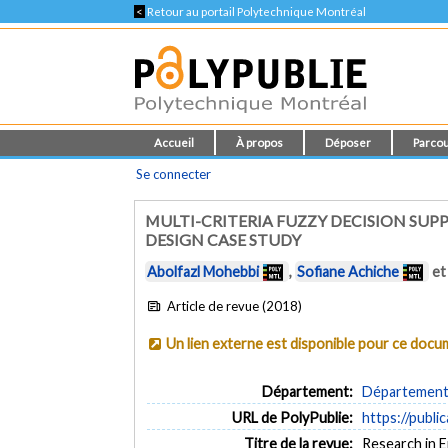
<
Retour au portail Polytechnique Montréal
Accueil
À propos
Déposer
Parcou
Se connecter
MULTI-CRITERIA FUZZY DECISION SU
DESIGN CASE STUDY
Abolfazl Mohebbi
,
Sofiane Achiche
e
Article de revue (2018)
Un lien externe est disponible pour ce doc
Département:
Département 
URL de PolyPublie:
https://publi
Titre de la revue:
Research in E