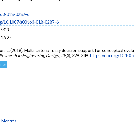
163-018-0287-6
org/10.1007/s00163-018-0287-6
15:03
 16:25
ron, L. (2018). Multi-criteria fuzzy decision support for conceptual eva
Research in Engineering Design
,
29
(3), 329-349.
https://doi.org/10.10
e Montréal
.