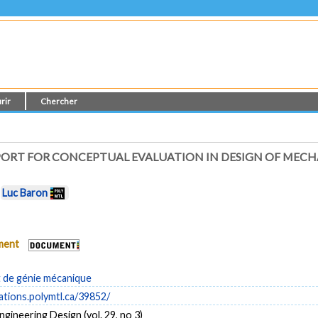
rir
Chercher
PPORT FOR CONCEPTUAL EVALUATION IN DESIGN OF MEC
t
Luc Baron
ument
de génie mécanique
cations.polymtl.ca/39852/
ngineering Design (vol. 29, no 3)