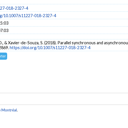
227-018-2327-4
org/10.1007/s11227-018-2327-4
15:03
07:03
 D., & Xavier-de-Souza, S. (2018). Parallel synchronous and asynchrono
-2869.
https://doi.org/10.1007/s11227-018-2327-4
e Montréal
.