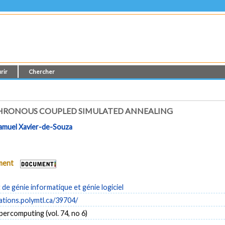
rir
Chercher
HRONOUS COUPLED SIMULATED ANNEALING
amuel Xavier-de-Souza
ument
e génie informatique et génie logiciel
cations.polymtl.ca/39704/
percomputing (vol. 74, no 6)