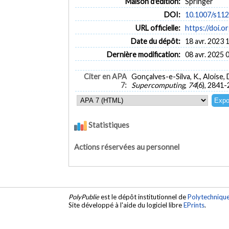
Maison d'édition:
Springer
DOI:
10.1007/s11
URL officielle:
https://doi.
Date du dépôt:
18 avr. 2023 
Dernière modification:
08 avr. 2025 
Citer en APA
Gonçalves-e-Silva, K., Aloise,
7:
Supercomputing
,
74
(6), 2841
Statistiques
Actions réservées au personnel
PolyPublie
est le dépôt institutionnel de
Polytechniqu
Site développé à l'aide du logiciel libre
EPrints
.