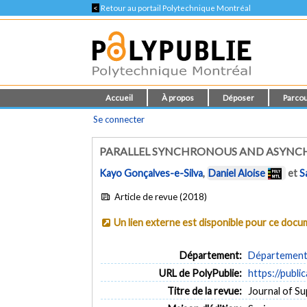
<
Retour au portail Polytechnique Montréal
Accueil
À propos
Déposer
Parcou
Se connecter
PARALLEL SYNCHRONOUS AND ASYNC
Kayo Gonçalves-e-Silva
,
Daniel Aloise
et
S
Article de revue (2018)
Un lien externe est disponible pour ce doc
Département:
Département d
URL de PolyPublie:
https://publi
Titre de la revue:
Journal of Su