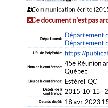
Communication écrite (201
Ce document n'est pas ar
Département d
Département:
Département d
https://public
URL de PolyPublie:
45e Réunion an
Nom de la conférence:
Québec
Estérel, QC
Lieu de la conférence:
Date(s) de la
2015-10-15 - 
conférence:
18 avr. 2023 1
Date du dépôt: