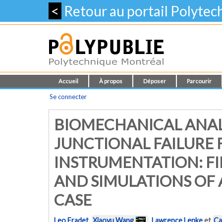
<
Retour au portail Polyte
Accueil
À propos
Déposer
Parcourir
Se connecter
BIOMECHANICAL ANAL
JUNCTIONAL FAILURE 
INSTRUMENTATION: F
AND SIMULATIONS OF A
CASE
Leo Fradet
,
Xiaoyu Wang
,
Lawrence Lenke
et
Ca