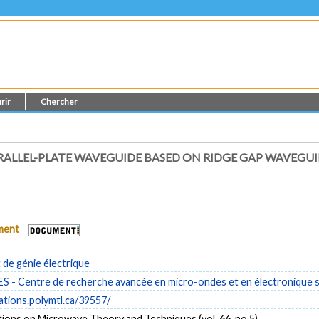
rir
Chercher
PARALLEL-PLATE WAVEGUIDE BASED ON RIDGE GAP WAVEGU
ument
de génie électrique
- Centre de recherche avancée en micro-ondes et en électronique s
cations.polymtl.ca/39557/
ions on Microwave Theory and Techniques (vol. 66, no 5)