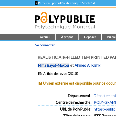
<
Retour au portail Polytechnique Montréal
Accueil
À propos
Déposer
Parcou
Se connecter
REALISTIC AIR-FILLED TEM PRINTED 
Nima Bayat-Makou
et
Ahmed A. Kishk
Article de revue (2018)
Un lien externe est disponible pour ce doc
Département:
Département 
Centre de recherche:
POLY-GRAMES 
URL de PolyPublie:
https://publi
Titre de la revue:
IEEE Transact