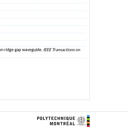
d on ridge gap waveguide.
IEEE Transactions on