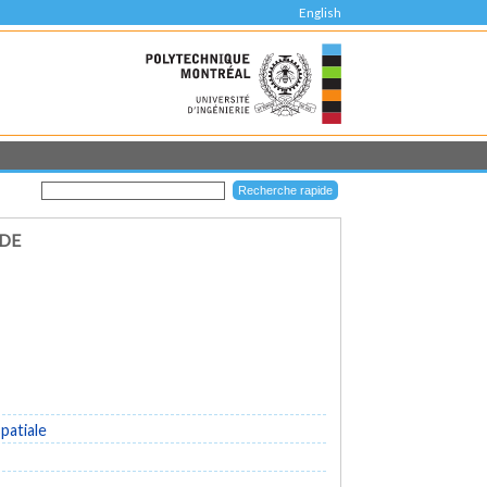
English
IDE
patiale