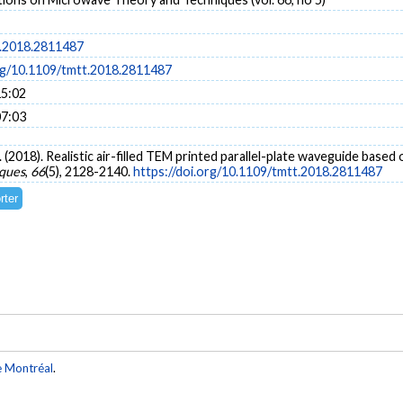
.2018.2811487
org/10.1109/tmtt.2018.2811487
15:02
07:03
. (2018). Realistic air-filled TEM printed parallel-plate waveguide base
ques
,
66
(5), 2128-2140.
https://doi.org/10.1109/tmtt.2018.2811487
e Montréal
.