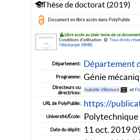
Thèse de doctorat (2019)
Document en libre accès dans PolyPublie
Libre accès au plein texte de ce documen
Conditions d'utilisation:
Tous droits rése
Télécharger (8MB)
Département d
Département:
Génie mécani
Programme:
Directeurs ou
Isabelle Villemure
et
Fl
directrices:
https://public
URL de PolyPublie:
Polytechnique
Université/École:
11 oct. 2019 0
Date du dépôt: