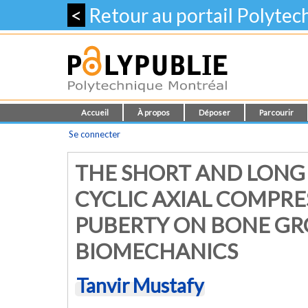
<
Retour au portail Polyte
Accueil
À propos
Déposer
Parcourir
Se connecter
THE SHORT AND LONG 
CYCLIC AXIAL COMPRE
PUBERTY ON BONE G
BIOMECHANICS
Tanvir Mustafy