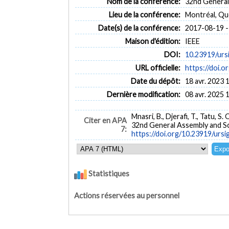
Nom de la conférence:
32nd General
Lieu de la conférence:
Montréal, Q
Date(s) de la conférence:
2017-08-19 -
Maison d'édition:
IEEE
DOI:
10.23919/urs
URL officielle:
https://doi.
Date du dépôt:
18 avr. 2023 
Dernière modification:
08 avr. 2025 
Mnasri, B., Djerafi, T., Tatu, S.
Citer en APA
32nd General Assembly and Sci
7:
https://doi.org/10.23919/urs
Statistiques
Actions réservées au personnel