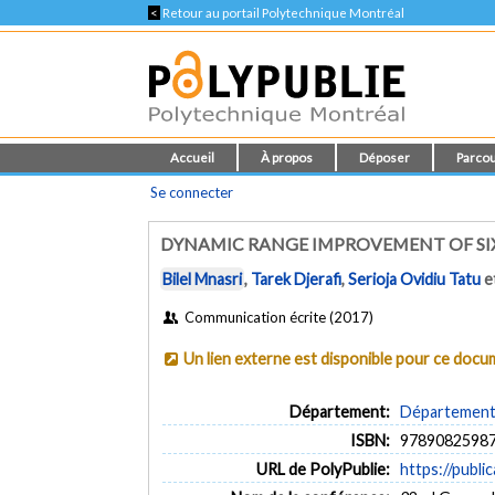
<
Retour au portail Polytechnique Montréal
Accueil
À propos
Déposer
Parcou
Se connecter
DYNAMIC RANGE IMPROVEMENT OF SI
Bilel Mnasri
,
Tarek Djerafi
,
Serioja Ovidiu Tatu
e
Communication écrite (2017)
Un lien externe est disponible pour ce doc
Département:
Département 
ISBN:
9789082598
URL de PolyPublie:
https://publi