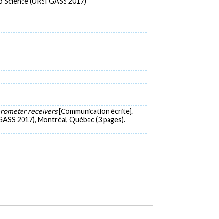
io Science (URSI GASS 2017)
erometer receivers
[Communication écrite].
GASS 2017), Montréal, Québec (3 pages).