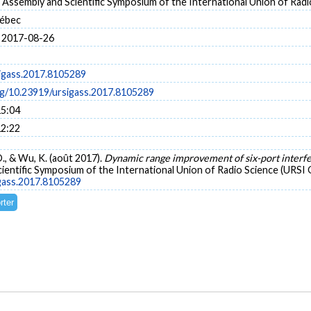
 Assembly and Scientific Symposium of the International Union of Rad
uébec
 2017-08-26
igass.2017.8105289
org/10.23919/ursigass.2017.8105289
15:04
12:22
 O., & Wu, K. (août 2017).
Dynamic range improvement of six-port interf
entific Symposium of the International Union of Radio Science (URSI 
igass.2017.8105289