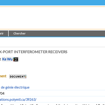
rir
Chercher
X-PORT INTERFEROMETER RECEIVERS
t
Ke Wu
ument
de génie électrique
704
cations.polymtl.ca/39263/