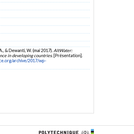
, A., & Dewanti, W. (mai 2017).
AltWater:
ence in developing countries.
[Présentation].
ce.org/archive/2017/wp-