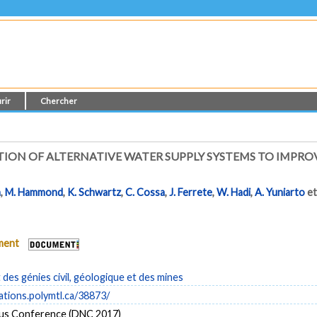
rir
Chercher
ION OF ALTERNATIVE WATER SUPPLY SYSTEMS TO IMPRO
a
,
M. Hammond
,
K. Schwartz
,
C. Cossa
,
J. Ferrete
,
W. Hadi
,
A. Yuniarto
e
ument
es génies civil, géologique et des mines
cations.polymtl.ca/38873/
us Conference (DNC 2017)