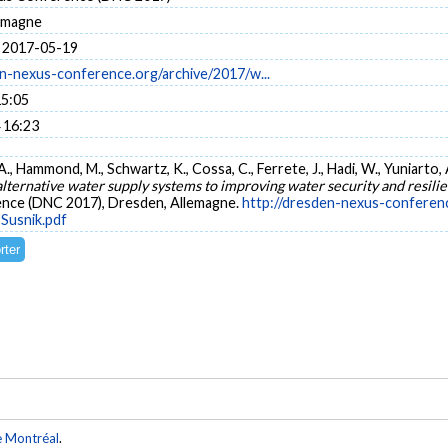
emagne
 2017-05-19
en-nexus-conference.org/archive/2017/w...
15:05
 16:23
a, A., Hammond, M., Schwartz, K., Cossa, C., Ferrete, J., Hadi, W., Yuniarto
alternative water supply systems to improving water security and resili
nce (DNC 2017), Dresden, Allemagne.
http://dresden-nexus-conferen
Susnik.pdf
e Montréal
.