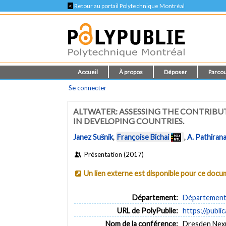
<
Retour au portail Polytechnique Montréal
Accueil
À propos
Déposer
Parcou
Se connecter
ALTWATER: ASSESSING THE CONTRIBUT
IN DEVELOPING COUNTRIES.
Janez Sušnik
,
Françoise Bichai
,
A. Pathiran
Présentation (2017)
Un lien externe est disponible pour ce doc
Département:
Département d
URL de PolyPublie:
https://publi
Nom de la conférence:
Dresden Nex