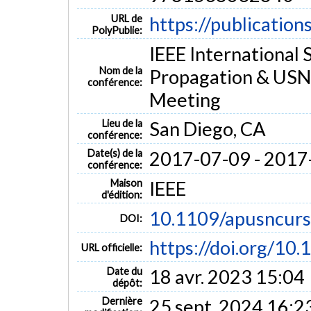
URL de
https://publication
PolyPublie:
IEEE International
Nom de la
Propagation & USN
conférence:
Meeting
Lieu de la
San Diego, CA
conférence:
Date(s) de la
2017-07-09 - 2017
conférence:
Maison
IEEE
d'édition:
10.1109/apusncur
DOI:
https://doi.org/10
URL officielle:
Date du
18 avr. 2023 15:04
dépôt:
Dernière
25 sept. 2024 16:2