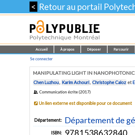
<
Retour au portail Polyte
Accueil
À propos
Déposer
Parcourir
Se connecter
MANIPULATING LIGHT IN NANOPHOTONICS
Chen Luzhou
,
Karim Achouri
,
Christophe Caloz
et
E
Communication écrite (2017)
Un lien externe est disponible pour ce document
Département de gén
Département:
9781538632840
ISBN: