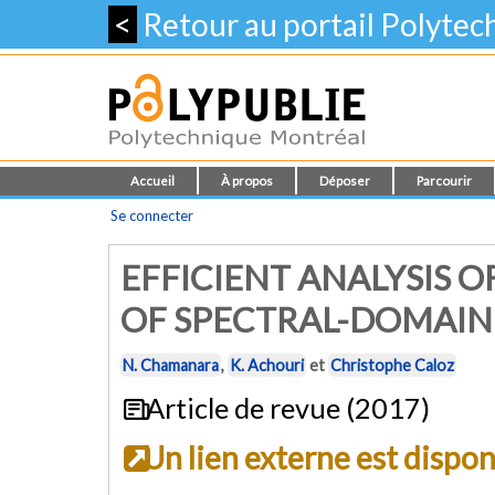
<
Retour au portail Polyte
Accueil
À propos
Déposer
Parcourir
Se connecter
EFFICIENT ANALYSIS 
OF SPECTRAL-DOMAIN
N. Chamanara
,
K. Achouri
et
Christophe Caloz
Article de revue (2017)
Un lien externe est dispo