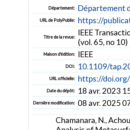
Département d
Département:
https://public
URL de PolyPublie:
IEEE Transacti
Titre de la revue:
(vol. 65, no 10)
IEEE
Maison d'édition:
10.1109/tap.
DOI:
https://doi.o
URL officielle:
18 avr. 2023 1
Date du dépôt:
08 avr. 2025 0
Dernière modification:
Chamanara, N., Achouri
Analysis of Metasurf