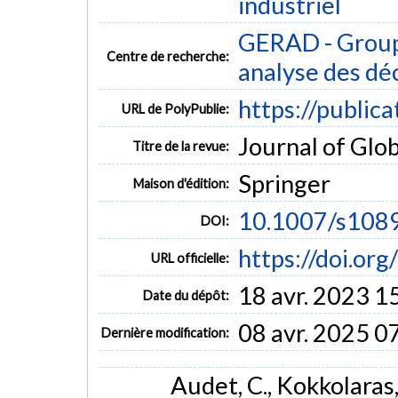
industriel
GERAD - Group
Centre de recherche:
analyse des dé
https://public
URL de PolyPublie:
Journal of Glob
Titre de la revue:
Springer
Maison d'édition:
10.1007/s108
DOI:
https://doi.o
URL officielle:
18 avr. 2023 1
Date du dépôt:
08 avr. 2025 0
Dernière modification:
Audet, C., Kokkolaras, 