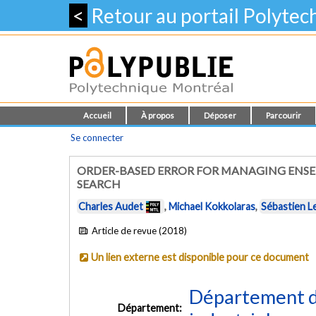
<
Retour au portail Polyte
Accueil
À propos
Déposer
Parcourir
Se connecter
ORDER-BASED ERROR FOR MANAGING ENSEM
SEARCH
Charles Audet
,
Michael Kokkolaras
,
Sébastien L
Article de revue (2018)
Un lien externe est disponible pour ce document
Département d
Département: