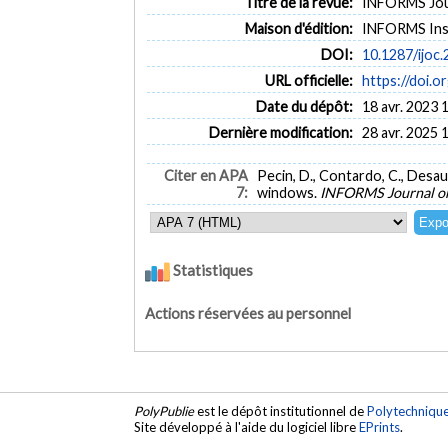
Titre de la revue:
INFORMS Jour
Maison d'édition:
INFORMS Inst
DOI:
10.1287/ijoc
URL officielle:
https://doi.o
Date du dépôt:
18 avr. 2023 
Dernière modification:
28 avr. 2025 
Citer en APA
Pecin, D., Contardo, C., Desau
7:
windows.
INFORMS Journal o
Statistiques
Actions réservées au personnel
PolyPublie
est le dépôt institutionnel de
Polytechniqu
Site développé à l'aide du logiciel libre
EPrints
.