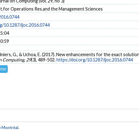
nal on Computing (vol. 29, no 3)
.for Operations Res.and the Management Sciences
.2016.0744
rg/10.1287/ijoc.2016.0744
15:04
10:59
lniers, G., & Uchoa, E. (2017). New enhancements for the exact solutio
n Computing
,
29
(3), 489-502.
https://doi.org/10.1287/ijoc.2016.0744
e Montréal
.