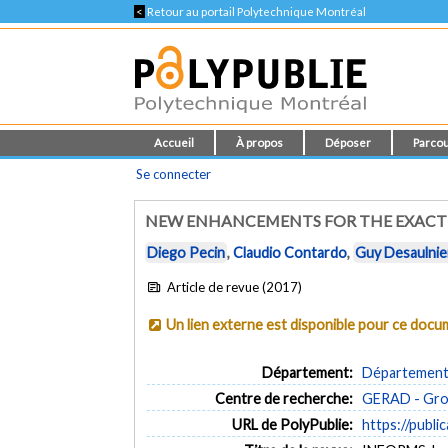
<
Retour au portail Polytechnique Montréal
Accueil
À propos
Déposer
Parcou
Se connecter
NEW ENHANCEMENTS FOR THE EXACT 
Diego Pecin
,
Claudio Contardo
,
Guy Desaulnie
Article de revue (2017)
Un lien externe est disponible pour ce doc
Département:
Département 
Centre de recherche:
GERAD - Grou
URL de PolyPublie:
https://publi