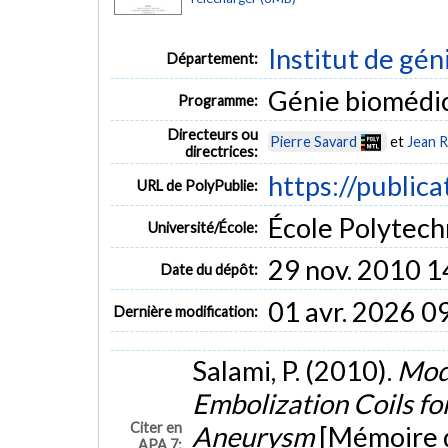
Institut de gén
Département:
Génie biomédi
Programme:
Directeurs ou
Pierre Savard
et
Jean 
directrices:
https://publica
URL de PolyPublie:
École Polytech
Université/École:
29 nov. 2010 1
Date du dépôt:
01 avr. 2026 0
Dernière modification:
Salami, P. (2010).
Mode
Embolization Coils fo
Citer en
Aneurysm
[Mémoire d
APA 7: