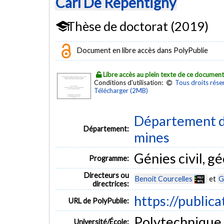
Carl De Repentigny
Thèse de doctorat (2019)
Document en libre accès dans PolyPublie
Libre accès au plein texte de ce documen
Conditions d'utilisation:
Tous droits rése
Télécharger (2MB)
Département de
Département:
mines
Génies civil, g
Programme:
Directeurs ou
Benoit Courcelles
et
G
directrices:
https://public
URL de PolyPublie:
Polytechnique
Université/École: