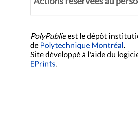
Actions réservées au pers
PolyPublie
est le dépôt institut
de
Polytechnique Montréal
.
Site développé à l'aide du logicie
EPrints
.