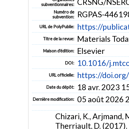
CRSNG/NSER
subventionnaires:
Numéro de
RGPAS-446198
subvention:
https://public
URL de PolyPublie:
Materials Toda
Titre de la revue:
Elsevier
Maison d'édition:
10.1016/j.mtc
DOI:
https://doi.o
URL officielle:
18 avr. 2023 1
Date du dépôt:
05 août 2026 
Dernière modification:
Chizari, K., Arjmand, M.
Therriault, D. (2017)