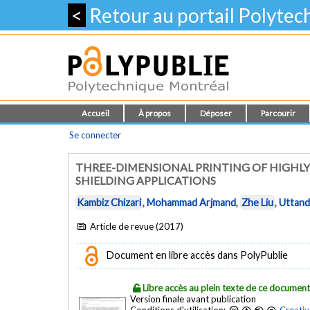
<
Retour au portail Polyte
Accueil
À propos
Déposer
Parcourir
Se connecter
THREE-DIMENSIONAL PRINTING OF HIGHL
SHIELDING APPLICATIONS
Kambiz Chizari
,
Mohammad Arjmand
,
Zhe Liu
,
Uttand
Article de revue (2017)
Document en libre accès dans PolyPublie
Libre accès au plein texte de ce documen
Version finale avant publication