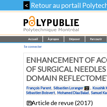
<
Retour au portail Polyte
Accueil
À propos
Déposer
Parcourir
Se connecter
ENHANCEMENT OF ACC
OF SURGICAL NEEDLES
DOMAIN REFLECTOMETR
François Parent
,
Sébastien Loranger
,
Koushik 
Sébastien Boisvert
,
Mohamed Diaa Baiad
,
Samuel Ka
Article de revue (2017)