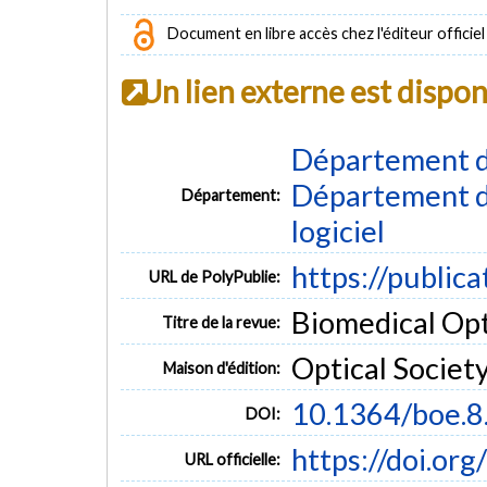
Document en libre accès chez l'éditeur officiel
Un lien externe est dispo
Département d
Département de
Département:
logiciel
https://public
URL de PolyPublie:
Biomedical Opti
Titre de la revue:
Optical Societ
Maison d'édition:
10.1364/boe.
DOI:
https://doi.or
URL officielle: