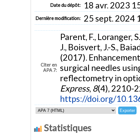
18 avr. 2023 1
Date du dépôt:
25 sept. 2024 
Dernière modification:
Parent, F., Loranger, S.
J., Boisvert, J.-S., Bai
(2017). Enhancement 
Citer en
surgical needles usi
APA 7:
reflectometry in optic
Express
,
8
(4), 2210-2
https://doi.org/10.1
Statistiques