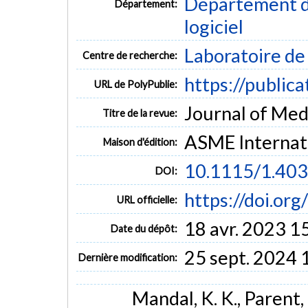
Département de
Département:
logiciel
Laboratoire d
Centre de recherche:
https://public
URL de PolyPublie:
Journal of Medi
Titre de la revue:
ASME Internat
Maison d'édition:
10.1115/1.40
DOI:
https://doi.or
URL officielle:
18 avr. 2023 1
Date du dépôt:
25 sept. 2024 
Dernière modification:
Mandal, K. K., Parent, 