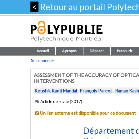
<
Retour au portail Polyte
Accueil
À propos
Déposer
Parcourir
Se connecter
ASSESSMENT OF THE ACCURACY OF OPTICA
INTERVENTIONS
Koushik Kanti Mandal
,
François Parent
,
Raman Kash
Article de revue (2017)
Un lien externe est disponible pour ce document
Département d