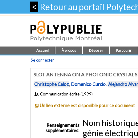
<
Retour au portail Polyte
Accueil
À propos
Déposer
Parcourir
Se connecter
SLOT ANTENNA ON A PHOTONIC CRYSTAL S
Christophe Caloz
,
Domenico Curcio
,
Alejandro Alva
Communication écrite (1999)
Un lien externe est disponible pour ce document
Nom historiqu
Renseignements
supplémentaires:
génie électriq