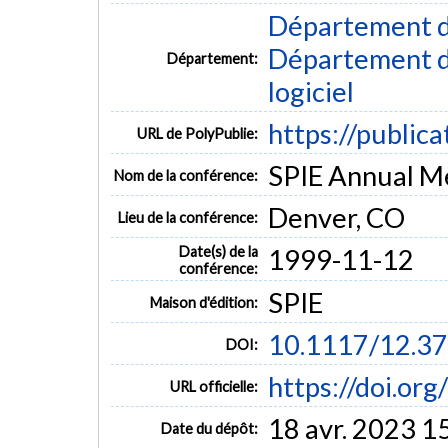
Département d
Département de
Département:
logiciel
https://public
URL de PolyPublie:
SPIE Annual Me
Nom de la conférence:
Denver, CO
Lieu de la conférence:
Date(s) de la
1999-11-12
conférence:
SPIE
Maison d'édition:
10.1117/12.3
DOI:
https://doi.or
URL officielle:
18 avr. 2023 1
Date du dépôt: