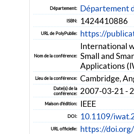
Département d
Département:
1424410886
ISBN:
https://public
URL de PolyPublie:
International 
Small and Sma
Nom de la conférence:
Applications 
Cambridge, An
Lieu de la conférence:
Date(s) de la
2007-03-21 - 
conférence:
IEEE
Maison d'édition:
10.1109/iwat
DOI:
https://doi.or
URL officielle: