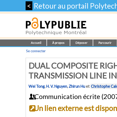
<
Retour au portail Polyte
Accueil
À propos
Déposer
Parcourir
Se connecter
DUAL COMPOSITE RIG
TRANSMISSION LINE 
Wei Tong
,
H. V. Nguyen
,
Zhirun Hu
et
Christophe Cal
Communication écrite (200
Un lien externe est dispo