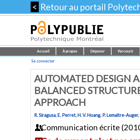
<
Retour au portail Polyte
Accueil
À propos
Déposer
Parcourir
Se connecter
AUTOMATED DESIGN AN
BALANCED STRUCTURE
APPROACH
R. Siragusa
,
E. Perret
,
H. V. Hoang
,
P. Lemaitre-Auger
,
Communication écrite (201