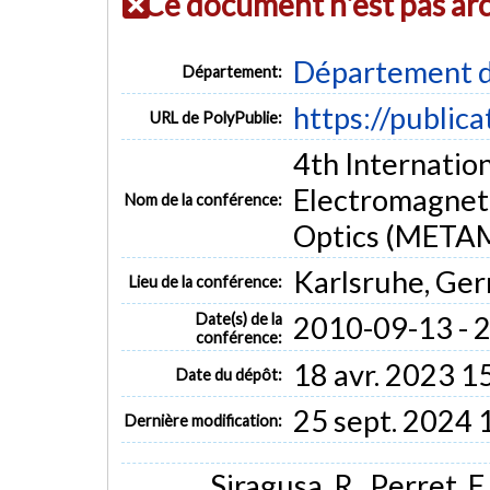
Ce document n'est pas ar
Département d
Département:
https://public
URL de PolyPublie:
4th Internatio
Electromagneti
Nom de la conférence:
Optics (META
Karlsruhe, Ge
Lieu de la conférence:
Date(s) de la
2010-09-13 - 
conférence:
18 avr. 2023 1
Date du dépôt:
25 sept. 2024 
Dernière modification:
Siragusa, R., Perret, E