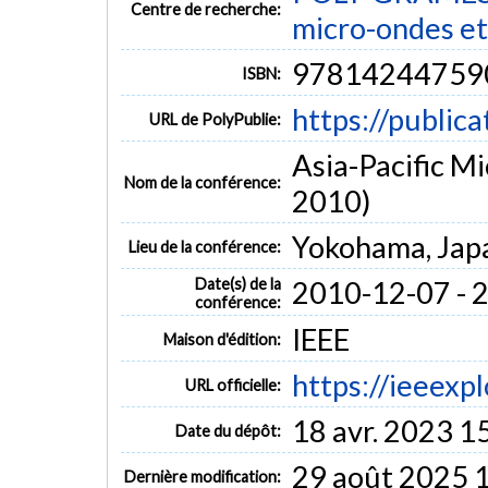
Centre de recherche:
micro-ondes et
97814244759
ISBN:
https://public
URL de PolyPublie:
Asia-Pacific 
Nom de la conférence:
2010)
Yokohama, Jap
Lieu de la conférence:
Date(s) de la
2010-12-07 - 
conférence:
IEEE
Maison d'édition:
https://ieeex
URL officielle:
18 avr. 2023 1
Date du dépôt:
29 août 2025 
Dernière modification: