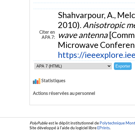
Shahvarpour, A., Melc
2010).
Anisotropic me
Citer en
wave antenna
[Commun
APA 7:
Microwave Conferenc
https://ieeexplore.
Statistiques
Actions réservées au personnel
PolyPublie
est le dépôt institutionnel de
Polytechnique Mont
Site développé à l'aide du logiciel libre
EPrints
.