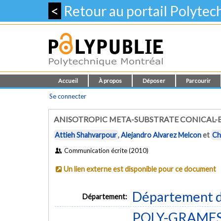
<
Retour au portail Polyte
Accueil
À propos
Déposer
Parcourir
Se connecter
ANISOTROPIC META-SUBSTRATE CONICAL
Attieh Shahvarpour
,
Alejandro Alvarez Melcon
et
Ch
Communication écrite (2010)
Un lien externe est disponible pour ce document
Département d
Département:
POLY-GRAMES -