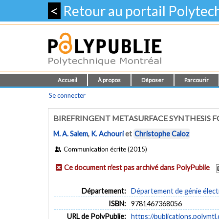
<
Retour au portail Polyte
Accueil
À propos
Déposer
Parcourir
Se connecter
BIREFRINGENT METASURFACE SYNTHESIS 
M. A. Salem
,
K. Achouri
et
Christophe Caloz
Communication écrite (2015)
Ce document n'est pas archivé dans PolyPublie
Département:
Département de génie élect
ISBN:
9781467368056
URL de PolyPublie:
https://publications.polymtl