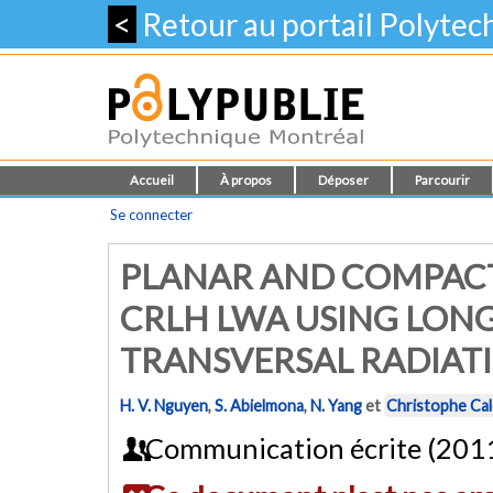
<
Retour au portail Polyte
Accueil
À propos
Déposer
Parcourir
Se connecter
PLANAR AND COMPACT
CRLH LWA USING LON
TRANSVERSAL RADIAT
H. V. Nguyen
,
S. Abielmona
,
N. Yang
et
Christophe Ca
Communication écrite (201