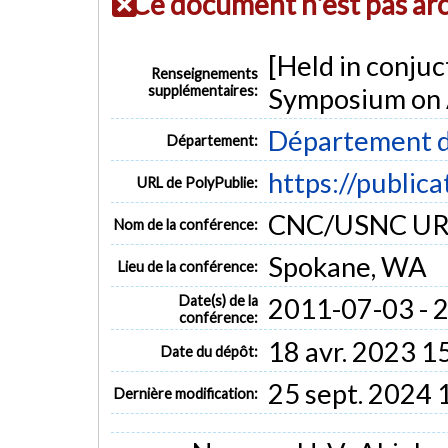
Ce document n'est pas ar
[Held in conjuc
Renseignements
supplémentaires:
Symposium on 
Département d
Département:
https://public
URL de PolyPublie:
CNC/USNC URSI
Nom de la conférence:
Spokane, WA
Lieu de la conférence:
Date(s) de la
2011-07-03 - 
conférence:
18 avr. 2023 1
Date du dépôt:
25 sept. 2024 
Dernière modification: