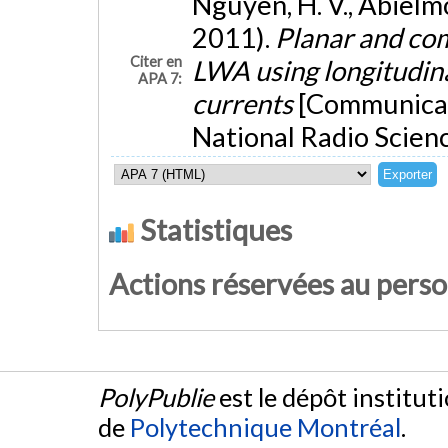
Nguyen, H. V., Abielmon
2011).
Planar and co
Citer en
LWA using longitudina
APA 7:
currents
[Communicat
National Radio Scien
Statistiques
Actions réservées au pers
PolyPublie
est le dépôt institut
de
Polytechnique Montréal
.