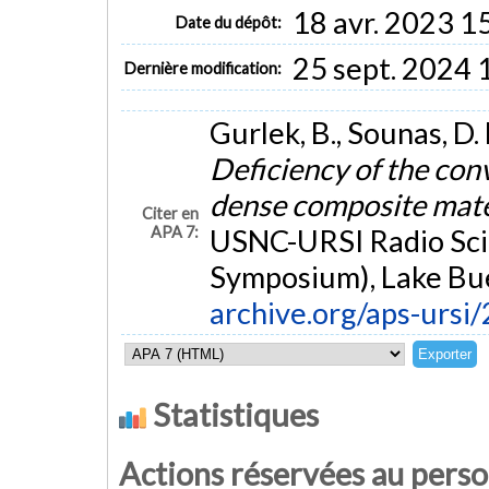
18 avr. 2023 1
Date du dépôt:
25 sept. 2024 
Dernière modification:
Gurlek, B., Sounas, D. L
Deficiency of the conv
dense composite mate
Citer en
APA 7:
USNC-URSI Radio Sci
Symposium), Lake Bue
archive.org/aps-urs
Statistiques
Actions réservées au pers