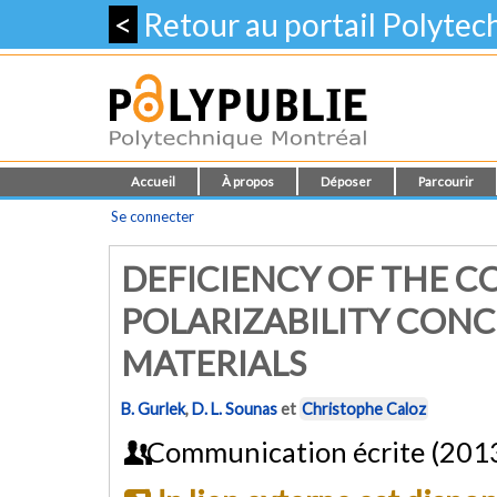
<
Retour au portail Polyte
Accueil
À propos
Déposer
Parcourir
Se connecter
DEFICIENCY OF THE 
POLARIZABILITY CON
MATERIALS
B. Gurlek
,
D. L. Sounas
et
Christophe Caloz
Communication écrite (201