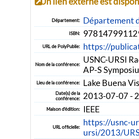
Un lien externe est dispo
Département d
Département:
97814799112
ISBN:
https://public
URL de PolyPublie:
USNC-URSI Radi
Nom de la conférence:
AP-S Symposi
Lake Buena Vis
Lieu de la conférence:
Date(s) de la
2013-07-07 - 
conférence:
IEEE
Maison d'édition:
https://usnc-ur
URL officielle:
ursi/2013/URSI