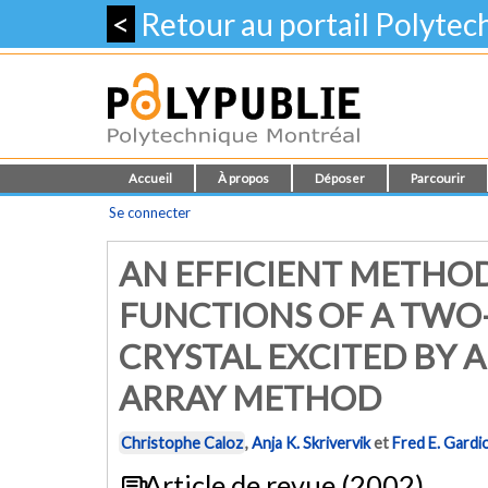
<
Retour au portail Polyte
Accueil
À propos
Déposer
Parcourir
Se connecter
AN EFFICIENT METHOD
FUNCTIONS OF A TWO
CRYSTAL EXCITED BY A
ARRAY METHOD
Christophe Caloz
,
Anja K. Skrivervik
et
Fred E. Gardio
Article de revue (2002)