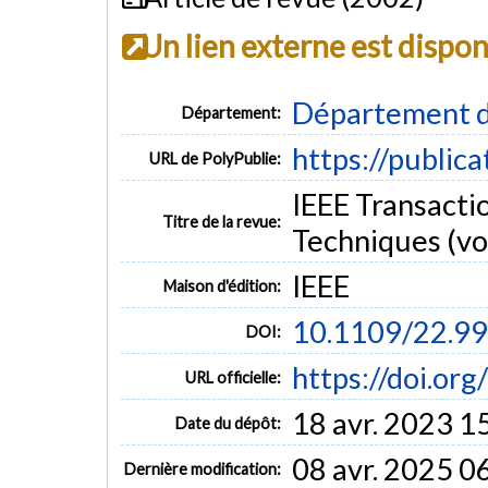
Un lien externe est dispo
Département d
Département:
https://public
URL de PolyPublie:
IEEE Transacti
Titre de la revue:
Techniques (vol
IEEE
Maison d'édition:
10.1109/22.9
DOI:
https://doi.or
URL officielle:
18 avr. 2023 1
Date du dépôt:
08 avr. 2025 0
Dernière modification: