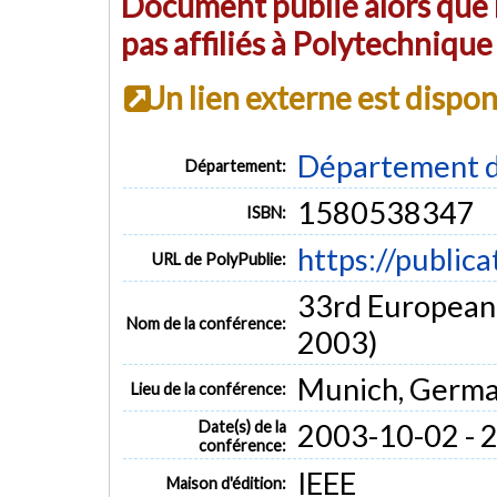
Document publié alors que l
pas affiliés à Polytechniqu
Un lien externe est dispo
Département d
Département:
1580538347
ISBN:
https://public
URL de PolyPublie:
33rd European
Nom de la conférence:
2003)
Munich, Germ
Lieu de la conférence:
Date(s) de la
2003-10-02 - 
conférence:
IEEE
Maison d'édition: