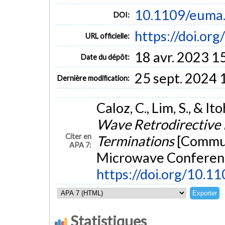
10.1109/euma
DOI:
https://doi.o
URL officielle:
18 avr. 2023 1
Date du dépôt:
25 sept. 2024 
Dernière modification:
Caloz, C., Lim, S., & I
Wave Retrodirective 
Citer en
Terminations
[Commun
APA 7:
Microwave Conferenc
https://doi.org/10.
Statistiques