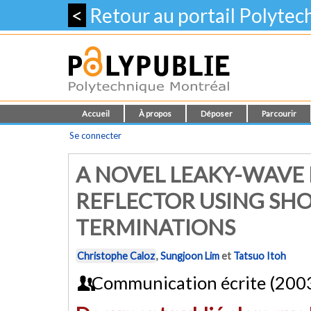
<
Retour au portail Polyte
Accueil
À propos
Déposer
Parcourir
Se connecter
A NOVEL LEAKY-WAVE
REFLECTOR USING SH
TERMINATIONS
Christophe Caloz
,
Sungjoon Lim
et
Tatsuo Itoh
Communication écrite (200