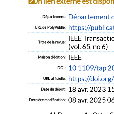
Un lien externe est dispo
Département d
Département:
https://public
URL de PolyPublie:
IEEE Transacti
Titre de la revue:
(vol. 65, no 6)
IEEE
Maison d'édition:
10.1109/tap.
DOI:
https://doi.o
URL officielle:
18 avr. 2023 1
Date du dépôt:
08 avr. 2025 0
Dernière modification: