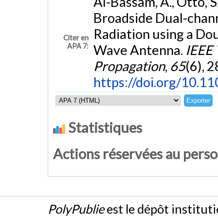
Al-Bassam, A., Otto, S.
Broadside Dual-chann
Radiation using a Do
Citer en
APA 7:
Wave Antenna.
IEEE 
Propagation
,
65
(6), 
https://doi.org/10.
Statistiques
Actions réservées au pers
PolyPublie
est le dépôt institut