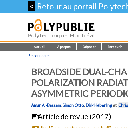
<
Retour au portail Polyte
Accueil
À propos
Déposer
Parcourir
Se connecter
BROADSIDE DUAL-CH
POLARIZATION RADIAT
ASYMMETRIC PERIODI
Amar Al-Bassam
,
Simon Otto
,
Dirk Heberling
et
Chri
Article de revue (2017)