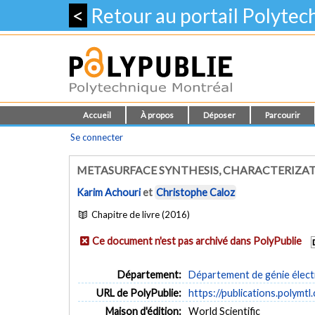
<
Retour au portail Polyte
Accueil
À propos
Déposer
Parcourir
Se connecter
METASURFACE SYNTHESIS, CHARACTERIZA
Karim Achouri
et
Christophe Caloz
Chapitre de livre (2016)
Ce document n'est pas archivé dans PolyPublie
Département:
Département de génie élect
URL de PolyPublie:
https://publications.polymtl
Maison d'édition:
World Scientific